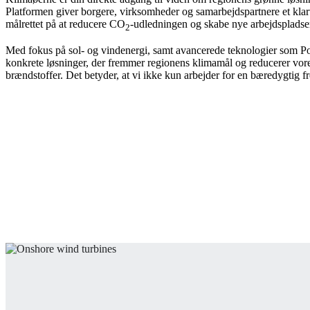
Platformen giver borgere, virksomheder og samarbejdspartnere et klart
målrettet på at reducere CO
-udledningen og skabe nye arbejdspladser
Neumünster
2
Med fokus på sol- og vindenergi, samt avancerede teknologier som P
konkrete løsninger, der fremmer regionens klimamål og reducerer vore
brændstoffer. Det betyder, at vi ikke kun arbejder for en bæredygtig fr