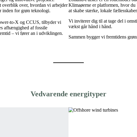
 overblik over, hvordan vi arbejder
Klimaøerne er platformen, hvor du 
 inden for grøn teknologi.
at skabe stærke, lokale fællesskabe
Vi inviterer dig til at tage del i o
ower-to-X og CCUS, tilbyder vi
vækst går hånd i hånd.
s afhængighed af fossile
emtid – vi fører an i udviklingen.
Sammen bygger vi fremtidens grønn
Vedvarende energityper