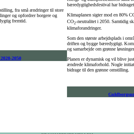
bæredygtighedsfestival har bidraget
lling, fra små ændringer til store
Klimaplanen sigter mod en 80% C
linger og opfordrer borgere og
ygtig fremtid.
CO
-neutralitet i 2050. Samtidig 
2
klimaforandringer.
Som den største arbejdsplads i omr
driften og bygge bæredygtigt. Kommu
og samarbejde om grønne løsninger
 2020-2050
Planen er dynamisk og vil blive ju
ændrede klimaforhold. Nogle initiati
bidrage til den grønne omstilling.
Guldborgsu