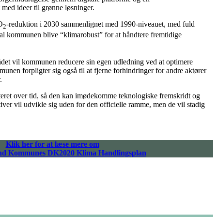
 med ideer til grønne løsninger.
O
-reduktion i 2030 sammenlignet med 1990-niveauet, med fuld
2
skal kommunen blive “klimarobust” for at håndtere fremtidige
ådet vil kommunen reducere sin egen udledning ved at optimere
nen forpligter sig også til at fjerne forhindringer for andre aktører
.
steret over tid, så den kan imødekomme teknologiske fremskridt og
ver vil udvikle sig uden for den officielle ramme, men de vil stadig
Klik her for at læse mere om
nd Kommunes DK2020 Klima Handlingsplan