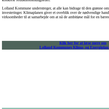
Lolland Kommune understreger, at alle kan bidrage til den grønne omsti
investeringer. Klimaplanen giver et overblik over de nødvendige hand
virksomheder til at samarbejde om at nå de ambitiøse mål for en bæred
Klik her for at læse mere om
Lolland Kommunes Klima- og Energiplan