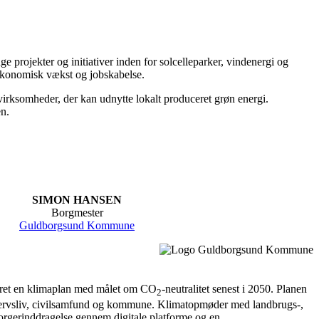
projekter og initiativer inden for solcelleparker, vindenergi og
r økonomisk vækst og jobskabelse.
e virksomheder, der kan udnytte lokalt produceret grøn energi.
en.
SIMON HANSEN
Borgmester
Guldborgsund Kommune
et en klimaplan med målet om CO
-neutralitet senest i 2050. Planen
2
ervsliv, civilsamfund og kommune. Klimatopmøder med landbrugs-,
borgerinddragelse gennem digitale platforme og en