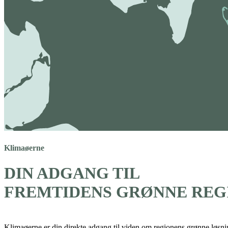
Klimaøerne
KIEL
DIN ADGANG TIL
FREMTIDENS GRØNNE REG
Klimaøerne er din direkte adgang til viden om regionens grønne løsnin