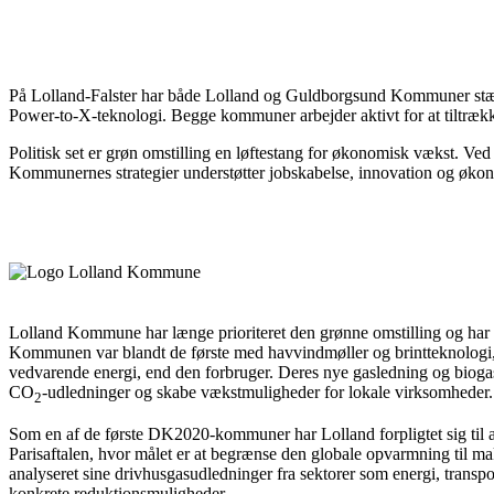
På Lolland-Falster har både Lolland og Guldborgsund Kommuner stærk po
Power-to-X-teknologi. Begge kommuner arbejder aktivt for at tiltrækk
Politisk set er grøn omstilling en løftestang for økonomisk vækst. Ved 
Kommunernes strategier understøtter jobskabelse, innovation og økon
Lolland Kommune har længe prioriteret den grønne omstilling og har ge
Kommunen var blandt de første med havvindmøller og brintteknologi,
vedvarende energi, end den forbruger. Deres nye gasledning og biogas
CO
-udledninger og skabe vækstmuligheder for lokale virksomheder.
2
Som en af de første DK2020-kommuner har Lolland forpligtet sig til 
Parisaftalen, hvor målet er at begrænse den globale opvarmning til 
analyseret sine drivhusgasudledninger fra sektorer som energi, transpor
konkrete reduktionsmuligheder.