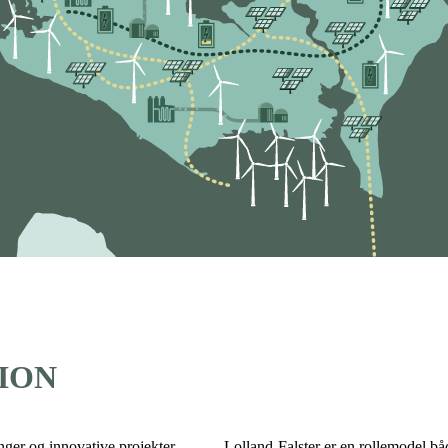
ION
ger og innovative projekter.
Lolland-Falster er en rollemodel båd