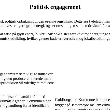
Politisk engagement
litisk opbakning til den grønne omstilling. Dette ses tydeligt i mange 
e investeringer i grøn energi, og ser omstillingen som en drivkraft fo
at satse på grøn energi bliver Lolland-Falster attraktivt for energitung
omisk udvikling, hvilket gavner både erhvervslivet og lokalbefolkning
nnemført flere vigtige initiativer.
 og den producerer allerede mere
produktion vil yderligere reducere
ambitiøse klimamål i tråd med
Guldborgsund Kommune har lancer
maksimalt 2 grader. Kommunen har
bygger på samarbejde mellem erhv
t og landbrug for at identificere
energi- og transportsektoren samt 